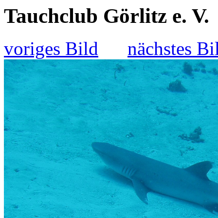
Tauchclub Görlitz e. V.
voriges Bild
nächstes Bi