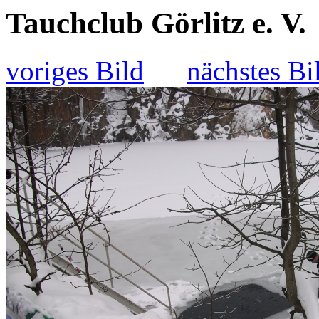
Tauchclub Görlitz e. V.
voriges Bild
nächstes Bi