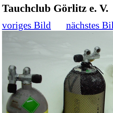
Tauchclub Görlitz e. V.
voriges Bild
nächstes Bi