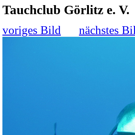
Tauchclub Görlitz e. V.
voriges Bild
nächstes Bi