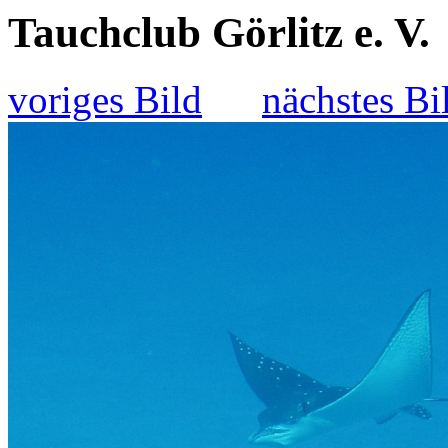
Tauchclub Görlitz e. V.
voriges Bild
nächstes Bi