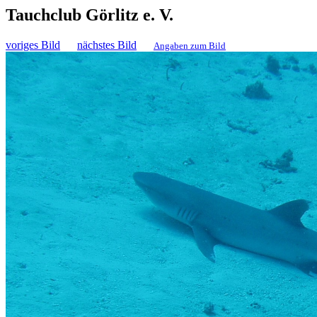
Tauchclub Görlitz e. V.
voriges Bild
nächstes Bild
Angaben zum Bild