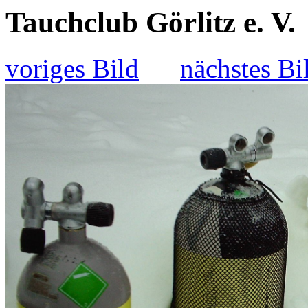
Tauchclub Görlitz e. V.
voriges Bild
nächstes Bi