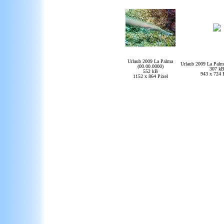
Urlaub 2009 La Palma
Urlaub 2009 La Palm
(00.00.0000)
307 k
552 kB
943 x 724 
1152 x 864 Pixel