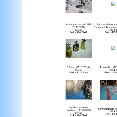
Weihnachtstauchen 2010
Soljanka-Essen un
(29.12.2010)
Steinbruch Königshai
322 kB
313 k
640 x 480 Pixel
640 x 480 
Winter! (27.12.2010)
Er war da... (27
392 kB
220 k
1706 x 1280 Pixel
2560 x 1920
Arbeitseinsatz am
Schwimmhalle (0
Steinbruch (00.00.0000)
266 k
248 kB
640 x 480 
614 x 460 Pixel