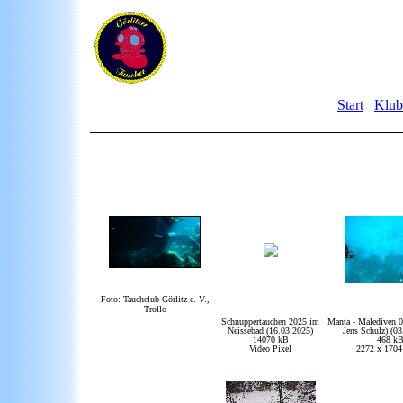
Start
Klub
Foto: Tauchclub Görlitz e. V.,
Trollo
Schnuppertauchen 2025 im
Manta - Malediven 0
Neissebad (16.03.2025)
Jens Schulz) (0
14070 kB
468 k
Video Pixel
2272 x 1704