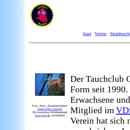
Start
Verein
Steinbruch
Der Tauchclub Gö
Form seit 1990.
Erwachsene und 
Foto: diver, „Korallenwächter“
Mitglied im
VD
Some rights reserved
.
Die kostenlose Bilddatenbank
www.piqs.de
, unverändert
Verein hat sich